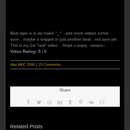
Beat tape is in da makin °_^…and more videos comin
soon…maybe a snippet or just another beat…not sure yet.
This is my 1st “real” video….Hope u enjoy. ~peace~
Video Rating: 5 / 5
Akai MPC 2500
|
25 Comments
Share
Facebook
Twitter
Reddit
LinkedIn
Tumblr
Pinterest
Vk
Email
Related Posts