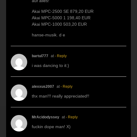
auf alles!
Akai MPC-2500 SE 879,20 EUR
Akai MPC-5000 1 198,40 EUR
Akai MPC-1000 503,20 EUR
hanse-musik. d e
bartul777
at
- Reply
i was dancing to it:)
alexxus2007
at
- Reply
thx man!!! really appreciated!!
MrAcidodyssey
at
- Reply
fuckin dope man! X)