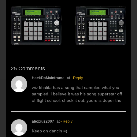
s:
f
Beat making Akai
AKAI MPC2500 :
al
MPC 2500-Habitus
Young fool
25 Comments
HackDaMainframe
at
- Reply
wiz khalifa has a song that sampled what you
sampled. i believe it was his song superstar off
of flight school. check it out. yours is doper tho
alexxus2007
at
- Reply
Keep on dancin =)