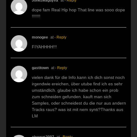
JonezMaguyva
at
- Reply
dope fam Real Hip hop That line was sooo dope
!!!!!!!
monogee
at
- Reply
FIYAHHHH!!!
gastitown
at
- Reply
vielen dank für die Info.kann ich dich sonst noch
irgendwie ereichen, über utube find ich es sehr
umständlich. glaube ich habe schon ein prob
zum schneiden gefunden. kauft man sich
Samples, oder schneidest du die nur aus andern
Tracks raus? was ist mit nem synti?Thanks aus
LM
alexxus2007
at
- Reply