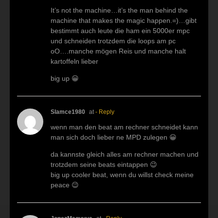
It’s not the machine…it’s the man behind the
machine that makes the magic happen.=)…gibt
bestimmt auch leute die ham ein 5000er mpc
und schneiden trotzdem die loops am pc
oO….manche mögen Reis und manche halt
kartoffeln lieber
big up 😀
Slamce1980
at
- Reply
wenn man den beat am rechner schneidet kann
man sich doch lieber ne MPD zulegen 😀
da kannste gleich alles am rechner machen und
trotzdem seine beats eintappen 😉
big up cooler beat, wenn du willst check meine
peace 😉